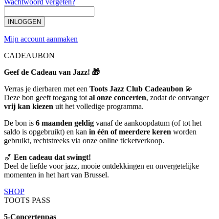
Wachtwoord vergeten?
INLOGGEN
Mijn account aanmaken
CADEAUBON
Geef de Cadeau van Jazz! 🎁
Verras je dierbaren met een
Toots Jazz Club Cadeaubon
💫
Deze bon geeft toegang tot
al onze concerten
, zodat de ontvanger
vrij kan kiezen
uit het volledige programma.
De bon is
6 maanden geldig
vanaf de aankoopdatum (of tot het
saldo is opgebruikt) en kan
in één of meerdere keren
worden
gebruikt, rechtstreeks via onze online ticketverkoop.
🎷
Een cadeau dat swingt!
Deel de liefde voor jazz, mooie ontdekkingen en onvergetelijke
momenten in het hart van Brussel.
SHOP
TOOTS PASS
5-Concertenpas