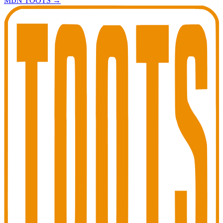
MIJN TOOTS
→
Toots Jazz Club