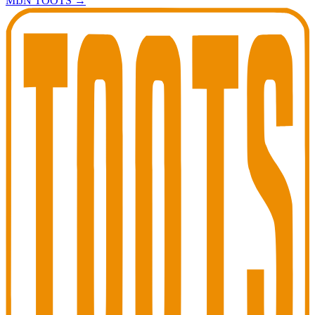
MIJN TOOTS
→
Toots Jazz Club