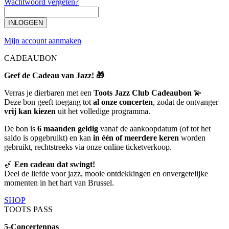
Wachtwoord vergeten?
INLOGGEN
Mijn account aanmaken
CADEAUBON
Geef de Cadeau van Jazz! 🎁
Verras je dierbaren met een
Toots Jazz Club Cadeaubon
💫
Deze bon geeft toegang tot
al onze concerten
, zodat de ontvanger
vrij kan kiezen
uit het volledige programma.
De bon is
6 maanden geldig
vanaf de aankoopdatum (of tot het
saldo is opgebruikt) en kan
in één of meerdere keren
worden
gebruikt, rechtstreeks via onze online ticketverkoop.
🎷
Een cadeau dat swingt!
Deel de liefde voor jazz, mooie ontdekkingen en onvergetelijke
momenten in het hart van Brussel.
SHOP
TOOTS PASS
5-Concertenpas