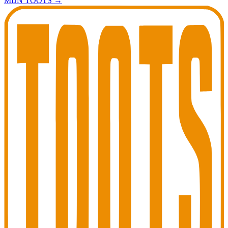
MIJN TOOTS
→
Toots Jazz Club