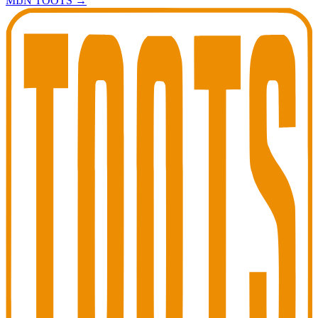
MIJN TOOTS
→
Toots Jazz Club