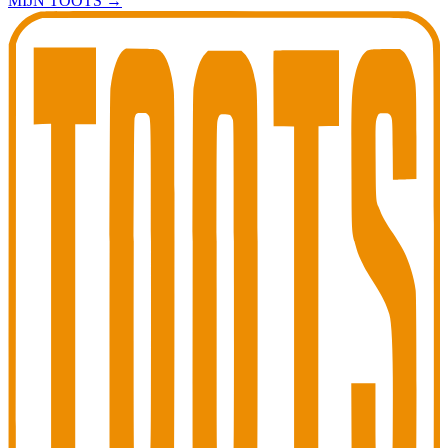
MIJN TOOTS
→
Toots Jazz Club