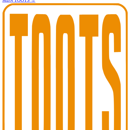
MIJN TOOTS
→
Toots Jazz Club