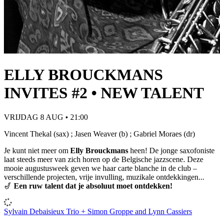
ELLY BROUCKMANS
INVITES #2 • NEW TALENT
VRIJDAG 8 AUG • 21:00
Vincent Thekal (sax) ; Jasen Weaver (b) ; Gabriel Moraes (dr)
Je kunt niet meer om
Elly Brouckmans
heen! De jonge saxofoniste
laat steeds meer van zich horen op de Belgische jazzscene. Deze
mooie augustusweek geven we haar carte blanche in de club –
verschillende projecten, vrije invulling, muzikale ontdekkingen...
🎷
Een ruw talent dat je absoluut moet ontdekken!
Sylvain Debaisieux Trio + Simon Groppe and Lynn Cassiers