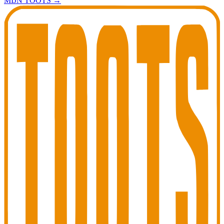
MIJN TOOTS
→
Toots Jazz Club