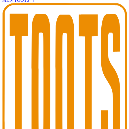
MIJN TOOTS
→
Toots Jazz Club