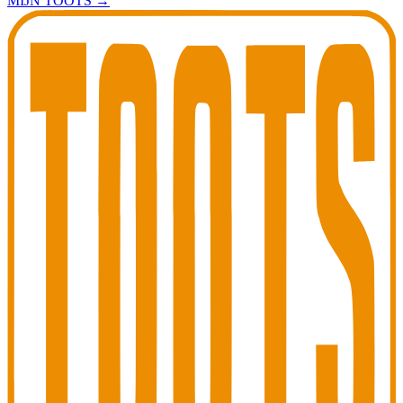
MIJN TOOTS
→
Toots Jazz Club