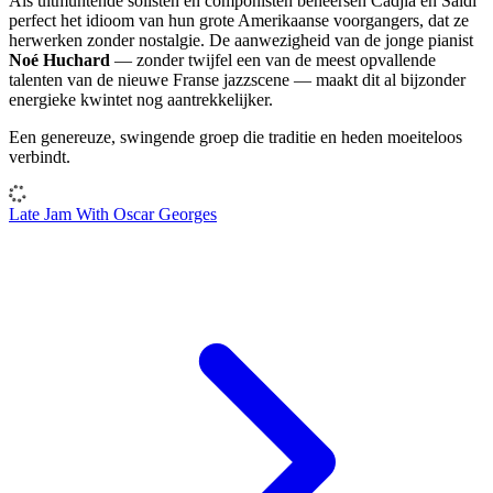
Als uitmuntende solisten en componisten beheersen Cadjia en Saidi
perfect het idioom van hun grote Amerikaanse voorgangers, dat ze
herwerken zonder nostalgie. De aanwezigheid van de jonge pianist
Noé Huchard
— zonder twijfel een van de meest opvallende
talenten van de nieuwe Franse jazzscene — maakt dit al bijzonder
energieke kwintet nog aantrekkelijker.
Een genereuze, swingende groep die traditie en heden moeiteloos
verbindt.
Late Jam With Oscar Georges