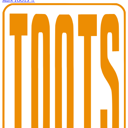
MIJN TOOTS
→
Toots Jazz Club