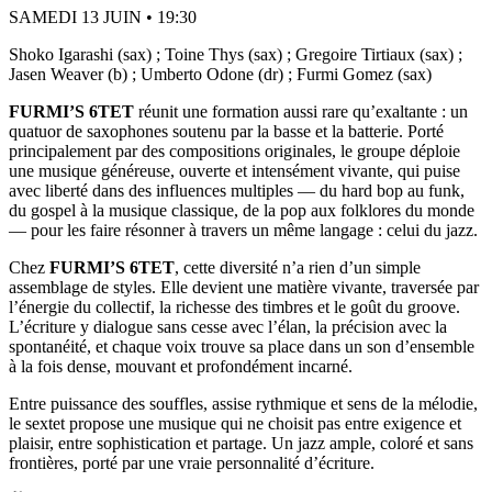
SAMEDI 13 JUIN • 19:30
Shoko Igarashi (sax) ; Toine Thys (sax) ; Gregoire Tirtiaux (sax) ;
Jasen Weaver (b) ; Umberto Odone (dr) ; Furmi Gomez (sax)
FURMI’S 6TET
réunit une formation aussi rare qu’exaltante : un
quatuor de saxophones soutenu par la basse et la batterie. Porté
principalement par des compositions originales, le groupe déploie
une musique généreuse, ouverte et intensément vivante, qui puise
avec liberté dans des influences multiples — du hard bop au funk,
du gospel à la musique classique, de la pop aux folklores du monde
— pour les faire résonner à travers un même langage : celui du jazz.
Chez
FURMI’S 6TET
, cette diversité n’a rien d’un simple
assemblage de styles. Elle devient une matière vivante, traversée par
l’énergie du collectif, la richesse des timbres et le goût du groove.
L’écriture y dialogue sans cesse avec l’élan, la précision avec la
spontanéité, et chaque voix trouve sa place dans un son d’ensemble
à la fois dense, mouvant et profondément incarné.
Entre puissance des souffles, assise rythmique et sens de la mélodie,
le sextet propose une musique qui ne choisit pas entre exigence et
plaisir, entre sophistication et partage. Un jazz ample, coloré et sans
frontières, porté par une vraie personnalité d’écriture.