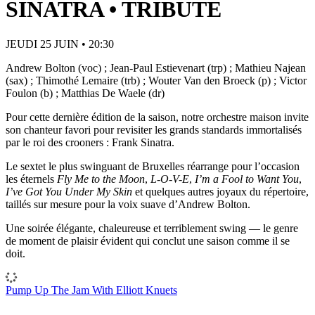
SINATRA • TRIBUTE
JEUDI 25 JUIN • 20:30
Andrew Bolton (voc) ; Jean-Paul Estievenart (trp) ; Mathieu Najean
(sax) ; Thimothé Lemaire (trb) ; Wouter Van den Broeck (p) ; Victor
Foulon (b) ; Matthias De Waele (dr)
Pour cette dernière édition de la saison, notre orchestre maison invite
son chanteur favori pour revisiter les grands standards immortalisés
par le roi des crooners : Frank Sinatra.
Le sextet le plus swinguant de Bruxelles réarrange pour l’occasion
les éternels
Fly Me to the Moon
,
L-O-V-E
,
I’m a Fool to Want You
,
I’ve Got You Under My Skin
et quelques autres joyaux du répertoire,
taillés sur mesure pour la voix suave d’Andrew Bolton.
Une soirée élégante, chaleureuse et terriblement swing — le genre
de moment de plaisir évident qui conclut une saison comme il se
doit.
Pump Up The Jam With Elliott Knuets