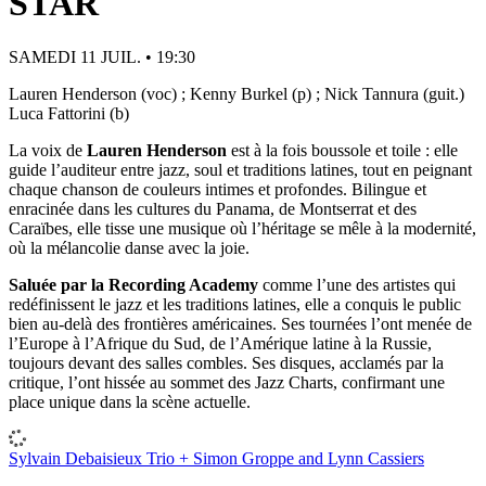
STAR
SAMEDI 11 JUIL. • 19:30
Lauren Henderson (voc) ; Kenny Burkel (p) ; Nick Tannura (guit.)
Luca Fattorini (b)
La voix de
Lauren Henderson
est à la fois boussole et toile : elle
guide l’auditeur entre jazz, soul et traditions latines, tout en peignant
chaque chanson de couleurs intimes et profondes. Bilingue et
enracinée dans les cultures du Panama, de Montserrat et des
Caraïbes, elle tisse une musique où l’héritage se mêle à la modernité,
où la mélancolie danse avec la joie.
Saluée par la Recording Academy
comme l’une des artistes qui
redéfinissent le jazz et les traditions latines, elle a conquis le public
bien au-delà des frontières américaines. Ses tournées l’ont menée de
l’Europe à l’Afrique du Sud, de l’Amérique latine à la Russie,
toujours devant des salles combles. Ses disques, acclamés par la
critique, l’ont hissée au sommet des Jazz Charts, confirmant une
place unique dans la scène actuelle.
Sylvain Debaisieux Trio + Simon Groppe and Lynn Cassiers