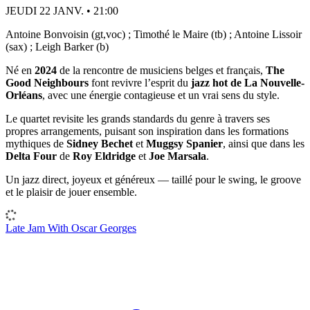
JEUDI 22 JANV. • 21:00
Antoine Bonvoisin (gt,voc) ; Timothé le Maire (tb) ; Antoine Lissoir
(sax) ; Leigh Barker (b)
Né en
2024
de la rencontre de musiciens belges et français,
The
Good Neighbours
font revivre l’esprit du
jazz hot de La Nouvelle-
Orléans
, avec une énergie contagieuse et un vrai sens du style.
Le quartet revisite les grands standards du genre à travers ses
propres arrangements, puisant son inspiration dans les formations
mythiques de
Sidney Bechet
et
Muggsy Spanier
, ainsi que dans les
Delta Four
de
Roy Eldridge
et
Joe Marsala
.
Un jazz direct, joyeux et généreux — taillé pour le swing, le groove
et le plaisir de jouer ensemble.
Late Jam With Oscar Georges