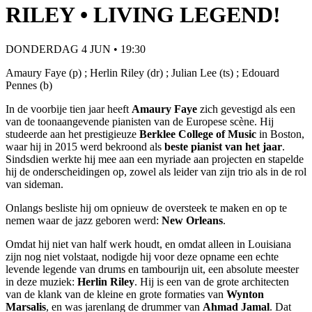
RILEY • LIVING LEGEND!
DONDERDAG 4 JUN • 19:30
Amaury Faye (p) ; Herlin Riley (dr) ; Julian Lee (ts) ; Edouard
Pennes (b)
In de voorbije tien jaar heeft
Amaury Faye
zich gevestigd als een
van de toonaangevende pianisten van de Europese scène. Hij
studeerde aan het prestigieuze
Berklee College of Music
in Boston,
waar hij in 2015 werd bekroond als
beste pianist van het jaar
.
Sindsdien werkte hij mee aan een myriade aan projecten en stapelde
hij de onderscheidingen op, zowel als leider van zijn trio als in de rol
van sideman.
Onlangs besliste hij om opnieuw de oversteek te maken en op te
nemen waar de jazz geboren werd:
New Orleans
.
Omdat hij niet van half werk houdt, en omdat alleen in Louisiana
zijn nog niet volstaat, nodigde hij voor deze opname een echte
levende legende van drums en tambourijn uit, een absolute meester
in deze muziek:
Herlin Riley
. Hij is een van de grote architecten
van de klank van de kleine en grote formaties van
Wynton
Marsalis
, en was jarenlang de drummer van
Ahmad Jamal
. Dat