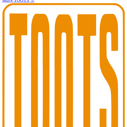
MIJN TOOTS
→
Toots Jazz Club