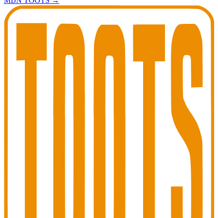
MIJN TOOTS
→
Toots Jazz Club