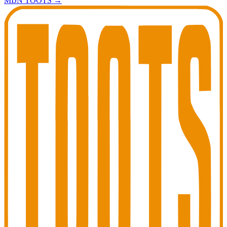
MIJN TOOTS
→
Toots Jazz Club