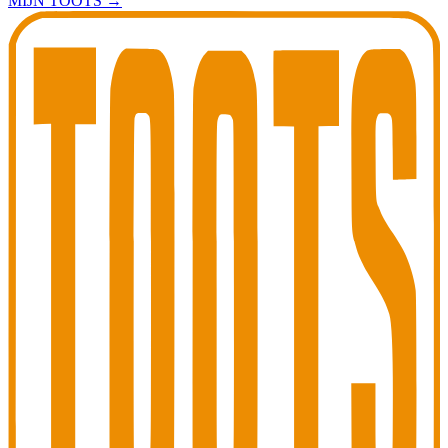
MIJN TOOTS
→
Toots Jazz Club