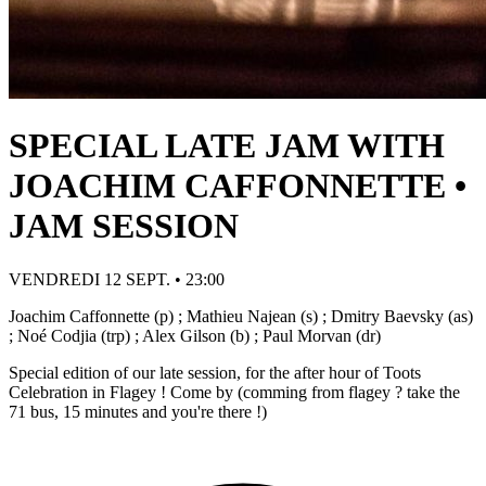
SPECIAL LATE JAM WITH
JOACHIM CAFFONNETTE •
JAM SESSION
VENDREDI 12 SEPT. • 23:00
Joachim Caffonnette (p) ; Mathieu Najean (s) ; Dmitry Baevsky (as)
; Noé Codjia (trp) ; Alex Gilson (b) ; Paul Morvan (dr)
Special edition of our late session, for the after hour of Toots
Celebration in Flagey ! Come by (comming from flagey ? take the
71 bus, 15 minutes and you're there !)