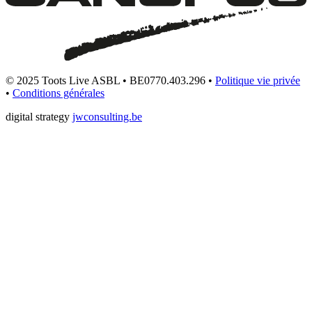
© 2025 Toots Live ASBL • BE0770.403.296 •
Politique vie privée
•
Conditions générales
digital strategy
jwconsulting.be