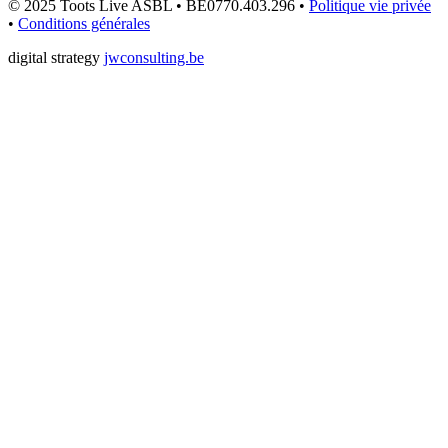
© 2025 Toots Live ASBL • BE0770.403.296 •
Politique vie privée
•
Conditions générales
digital strategy
jwconsulting.be